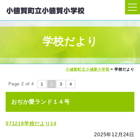
学校だより
小値賀町立小値賀小学校
>
学校だより
Page 2 of 4
1
2
3
4
おぢか愛ランド１４号
071219学校だより14
2025年12月24日