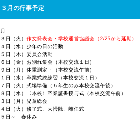
３月の行事予定
３月
３日（火）
作文発表会・学校運営協議会（2/25から延期）
４日（水）少年の日の活動
５日（木）委員会活動
６日（金）お別れ集会（本校交流１日）
９日（月）体重測定・（本校交流午前）
１１日（水）卒業式総練習（本校交流１日）
１７日（火）式場準備（５年生のみ本校交流午後）
１８日（水）〈本校〉卒業証書授与式（本校交流午前）
２３日（月）児童総会
２４日（火）修了式、大掃除、離任式
２５日～ 春休み