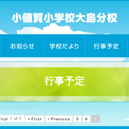
行事予定
Page 7 of 7
« First
‹ Previous
5
6
7