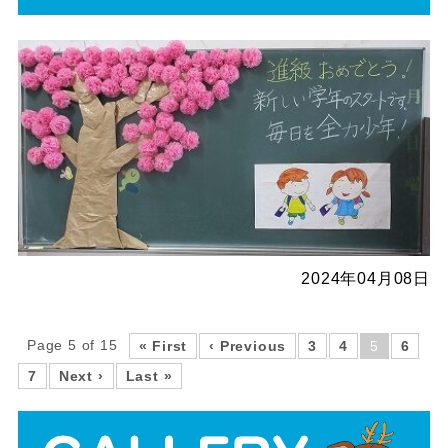
2024年04月08日
Page 5 of 15
« First
‹ Previous
3
4
5
6
7
Next ›
Last »