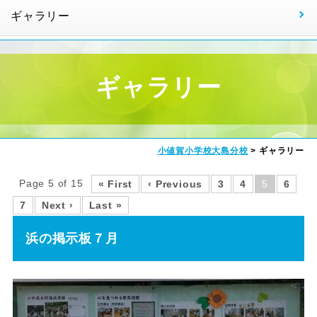
ギャラリー
ギャラリー
小値賀小学校大島分校
>
ギャラリー
Page 5 of 15
« First
‹ Previous
3
4
5
6
7
Next ›
Last »
浜の掲示板７月